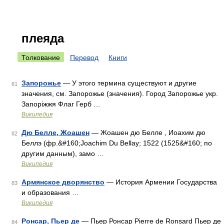
плеяда
Толкование
Перевод
Книги
Запорожье
— У этого термина существуют и другие
81
значения, см. Запорожье (значения). Город Запорожье укр.
Запоріжжя Флаг Герб …
Википедия
Дю Белле, Жоашен
— Жоашен дю Белле , Иоахим дю
82
Беллэ (фр.&#160;Joachim Du Bellay; 1522 (1525&#160; по
другим данным), замо …
Википедия
Армянское дворянство
— История Армении Государства
83
и образования …
Википедия
Ронсар, Пьер де
— Пьер Ронсар Pierre de Ronsard Пьер де
84