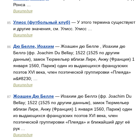
Ронса …
Википедия
Улисс (футбольный клуб)
— У этого термина существуют
85
и другие значения, см. Улисс. Улисс …
Википедия
Дю Белле, Иоахим
— Жоашен дю Белле , Иоахим дю
86
Беллэ (фр. Joachim Du Bellay; 1522 (1525 по другим
данным), замок Тюрмельер вблизи Лире, Анжу (Франция) 1
января 1560, Париж) один из выдающихся французских
поэтов XVI века, член поэтической группировки «Плеяда»
и&#8230; …
Википедия
Жоашен Дю Белле
— Иоахим дю Беллэ (фр. Joachim Du
87
Bellay; 1522 (1525 по другим данным), замок Тюрмельер
вблизи Лире, Анжу (Франция) 1 января 1560, Париж) один
из выдающихся французских поэтов XVI века, член
поэтической группировки «Плеяда» и ближайший друг её
рук …
Википедия