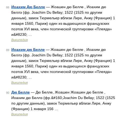
Иоахим Дю Белле
— Жоашен дю Белле , Иоахим дю
88
Беллэ (фр. Joachim Du Bellay; 1522 (1525 по другим
данным), замок Тюрмельер вблизи Лире, Анжу (Франция) 1
января 1560, Париж) один из выдающихся французских
поэтов XVI века, член поэтической группировки «Плеяда»
и&#8230; …
Википедия
Иоахим дю Белле
— Жоашен дю Белле , Иоахим дю
89
Беллэ (фр. Joachim Du Bellay; 1522 (1525 по другим
данным), замок Тюрмельер вблизи Лире, Анжу (Франция) 1
января 1560, Париж) один из выдающихся французских
поэтов XVI века, член поэтической группировки «Плеяда»
и&#8230; …
Википедия
Дю Белле
— Дю Белле, Жоашен Жоашен дю Белле ,
90
Иоахим дю Беллэ (фр.&#160;Joachim Du Bellay; 1522 (1525
по другим данным), замок Тюрмельер вблизи Лире, Анжу
(Франция) 1 января 156 …
Википедия